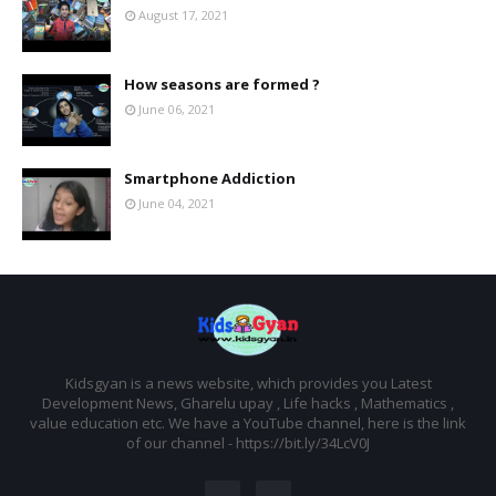
August 17, 2021
How seasons are formed ?
June 06, 2021
Smartphone Addiction
June 04, 2021
Kidsgyan is a news website, which provides you Latest
Development News, Gharelu upay , Life hacks , Mathematics ,
value education etc. We have a YouTube channel, here is the link
of our channel - https://bit.ly/34LcV0J